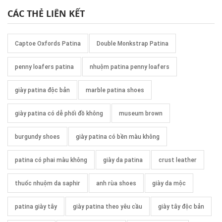
CÁC THẺ LIÊN KẾT
Captoe Oxfords Patina
Double Monkstrap Patina
penny loafers patina
nhuộm patina penny loafers
giày patina độc bản
marble patina shoes
giày patina có dễ phối đồ không
museum brown
burgundy shoes
giày patina có bền màu không
patina có phai màu không
giày da patina
crust leather
thuốc nhuộm da saphir
anh rùa shoes
giày da mộc
patina giày tây
giày patina theo yêu cầu
giày tây độc bản