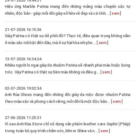
29-07-2026 14:44:51
Hiệu ứng Marble Patina mang đến những mảng màu chuyển sắc tự
nhiên, độc bản - giúp mỗi đôi giày sở hữu vẻ đẹp và cá tính... [
xem
]
21-07-2026 16:15:36
Giày Patina có thật sự dễ phối đồ? Thực tế, điều quan trọng không nằm
ở màu sắc nổi bật đến đâu, mà ở sự hài hòa với pho... [
xem
]
13-07-2026 16:34:24
Nhiều người lo ngại giày da nhuộm Patina sẽ nhanh phai màu hoặc bong
tróc. Vậy Patina có thật sự bền màu không và điều g... [
xem
]
02-07-2026 19:02:34
Anh Rùa Shoes mang đến những đôi giày da mộc được nhuộm Patina
theo màu sắc và phong cách riêng, mỗi đôi là một độc bản... [
xem
]
27-06-2026 11:25:31
Vì sao Anh Rùa Store chỉ sử dụng sản phẩm leather care Saphir (Pháp)
trong toàn bộ quy trình chăm sóc, Mirror Shine và n... [
xem
]