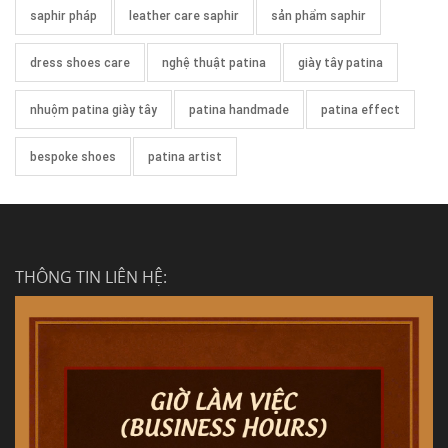
saphir pháp
leather care saphir
sản phẩm saphir
dress shoes care
nghệ thuật patina
giày tây patina
nhuộm patina giày tây
patina handmade
patina effect
bespoke shoes
patina artist
THÔNG TIN LIÊN HỆ: