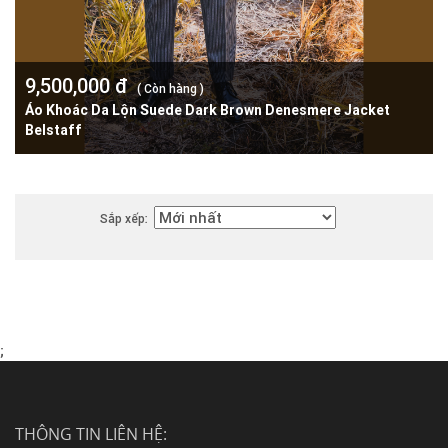
9,500,000 đ
( Còn hàng )
Áo Khoác Da Lộn Suede Dark Brown Denesmere Jacket
Belstaff
Sắp xếp:
;
THÔNG TIN LIÊN HỆ: