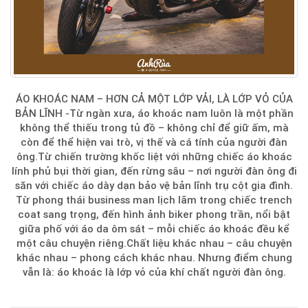
ÁO KHOÁC NAM – HƠN CẢ MỘT LỚP VẢI, LÀ LỚP VỎ CỦA
BẢN LĨNH -Từ ngàn xưa, áo khoác nam luôn là một phần
không thể thiếu trong tủ đồ – không chỉ để giữ ấm, mà
còn để thể hiện vai trò, vị thế và cá tính của người đàn
ông.Từ chiến trường khốc liệt với những chiếc áo khoác
lính phủ bụi thời gian, đến rừng sâu – nơi người đàn ông đi
săn với chiếc áo dày dạn bảo vệ bản lĩnh trụ cột gia đình.
Từ phong thái business man lịch lãm trong chiếc trench
coat sang trọng, đến hình ảnh biker phong trần, nổi bật
giữa phố với áo da ôm sát – mỗi chiếc áo khoác đều kể
một câu chuyện riêng.Chất liệu khác nhau – câu chuyện
khác nhau – phong cách khác nhau. Nhưng điểm chung
vẫn là: áo khoác là lớp vỏ của khí chất người đàn ông.