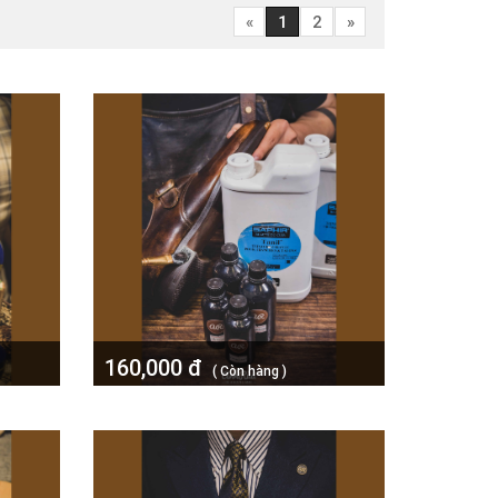
«
1
2
»
160,000 đ
( Còn hàng )
uxe
Thuốc nhuộm chuyên quét viền đế
da Tanil Saphir