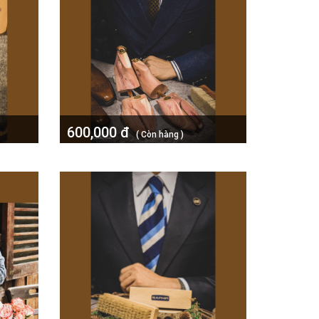
600,000 đ
( Còn hàng )
Cây Giày (Boot Shoe Trees) Anh Rùa
18cm