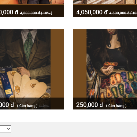
0,000 đ
4,050,000 đ
4,500,000 đ ( 10% )
4,500,000 đ ( 10
Nam Da Cá Sấu Grey Bifold
Ví Da Nam Da Cá Sấu Light Br
t RTW AR
Bifold Wallet RTW AR
,000 đ
250,000 đ
( Còn hàng )
( Còn hàng )
ày bằng da cừu cao cấp màu
Shoe Horn Đón Gót Giày AR
heo dáng chân Saphir