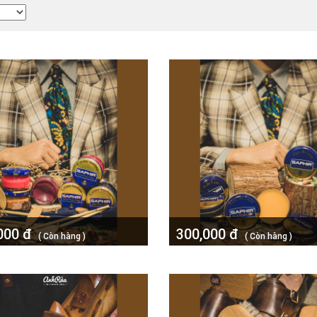
000 đ
300,000 đ
( Còn hàng )
( Còn hàng )
h giày, xi kem Surfine
Xi đánh giày, xi sáp Pate de L
dier Saphir BDC
Saphir BDC 50ml