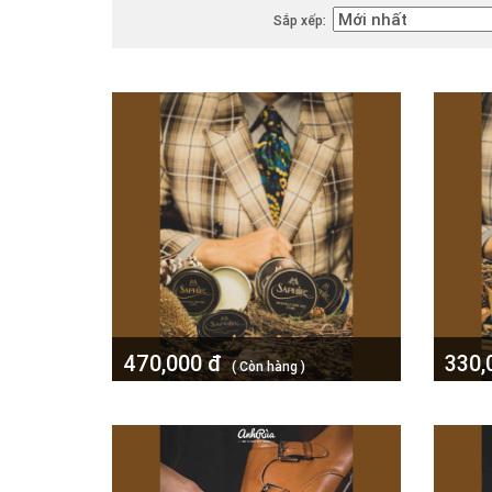
Sắp xếp:
470,000 đ
330,
( Còn hàng )
Xi đánh giày, xi sáp Saphir MDO 1925
Xi đán
50ml
Pomma