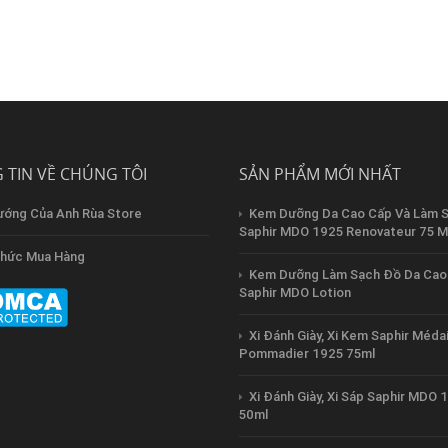
 TIN VỀ CHÚNG TÔI
SẢN PHẨM MỚI NHẤT
ướng Của Anh Rùa Store
Kem Dưỡng Da Cao Cấp Và Làm 
Saphir MDO 1925 Renovateur 75 M
hức Mua Hàng
Kem Dưỡng Làm Sạch Đồ Da Cao
Saphir MDO Lotion
Xi Đánh Giày, Xi Kem Saphir Médai
Pommadier 1925 75ml
Xi Đánh Giày, Xi Sáp Saphir MDO 
50ml