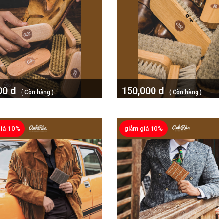
00 đ
150,000 đ
( Còn hàng )
( Còn hàng )
ải lông heo rừng Anh Rùa
Bàn chải lông ngựa Anh Rùa 
giá 10%
giảm giá 10%