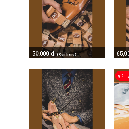
50,000 đ
65,0
( Còn hàng )
Bàn chải lấy xi lông heo rừng Anh
Bàn ch
Rùa 9cm
12cm
giảm 