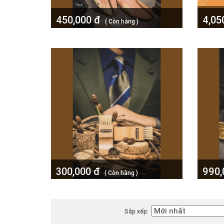
450,000 đ
4,05
( Còn hàng )
Cây Giày (Shoe Trees) Anh Rùa
Ví Da 
Walle
300,000 đ
990
( Còn hàng )
Bàn chải lấy xi Saphir BDC
Lót gi
Pommadier
nude t
Sắp xếp: