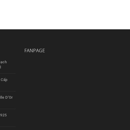
FANPAGE
Sạch
l
 Cấp
lle D'Or
1925