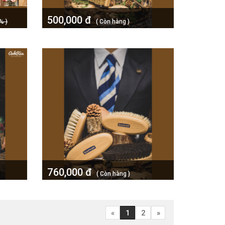
500,000 đ
% )
( Còn hàng )
own
Bàn chải lông heo rừng BDC Saphir
12.5 cm
760,000 đ
( Còn hàng )
Bàn chải lông ngựa oval Saphir
«
1
2
»