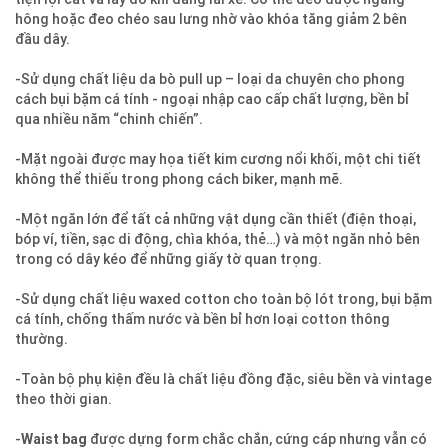
hông hoặc đeo chéo sau lưng nhờ vào khóa tăng giảm 2 bên
đầu dây.
-Sử dụng chất liệu da bò pull up – loại da chuyên cho phong
cách bụi bặm cá tính - ngoại nhập cao cấp chất lượng, bền bỉ
qua nhiều năm “chinh chiến”.
-Mặt ngoài được may họa tiết kim cương nổi khối, một chi tiết
không thể thiếu trong phong cách biker, mạnh mẽ.
-Một ngăn lớn để tất cả những vật dụng cần thiết (điện thoại,
bóp ví, tiền, sạc di động, chìa khóa, thẻ…) và một ngăn nhỏ bên
trong có dây kéo để những giấy tờ quan trọng.
-Sử dụng chất liệu waxed cotton cho toàn bộ lót trong, bụi bặm
cá tính, chống thấm nước và bền bỉ hơn loại cotton thông
thường.
-Toàn bộ phụ kiện đều là chất liệu đồng đặc, siêu bền và vintage
theo thời gian.
-
Waist bag
được dựng form chắc chắn, cứng cáp nhưng vẫn có