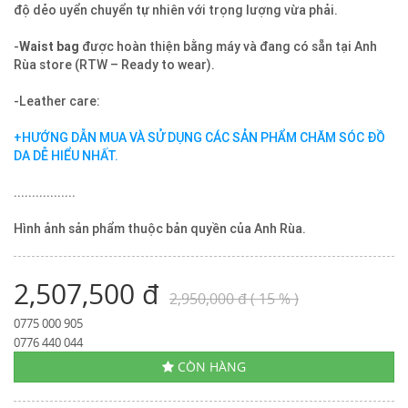
độ dẻo uyển chuyển tự nhiên với trọng lượng vừa phải.
-
Waist bag
được hoàn thiện bằng máy và đang có sẵn tại Anh
Rùa store (RTW – Ready to wear).
-Leather care:
+HƯỚNG DẪN MUA VÀ SỬ DỤNG CÁC SẢN PHẨM CHĂM SÓC ĐỒ
DA DỄ HIỂU NHẤT.
.................
Hình ảnh sản phẩm thuộc bản quyền của Anh Rùa.
2,507,500 đ
2,950,000 đ ( 15 % )
0775 000 905
0776 440 044
CÒN HÀNG