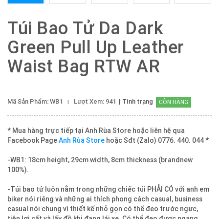
Túi Bao Tử Da Dark
Green Pull Up Leather
Waist Bag RTW AR
Mã Sản Phẩm: WB1
Lượt Xem: 941
| Tình trạng
CÒN HÀNG
* Mua hàng trực tiếp tại Anh Rùa Store hoặc liên hệ qua
Facebook Page
Anh Rùa Store
hoặc Sđt (Zalo) 0776. 440. 044 *
-WB1: 18cm height, 29cm width, 8cm thickness (brandnew
100%).
-Túi bao tử luôn nằm trong những chiếc túi PHẢI CÓ với anh em
biker nói riêng và những ai thích phong cách casual, business
casual nói chung vì thiết kế nhỏ gọn có thể đeo trước ngực,
tiện lợi cất và lấy đồ khi đang lái xe. Có thể đeo được ngang