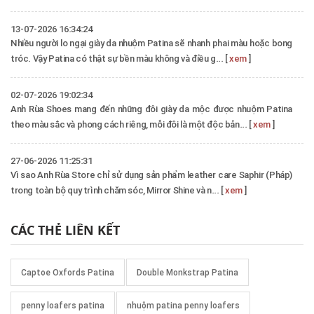
13-07-2026 16:34:24
Nhiều người lo ngại giày da nhuộm Patina sẽ nhanh phai màu hoặc bong
tróc. Vậy Patina có thật sự bền màu không và điều g... [
xem
]
02-07-2026 19:02:34
Anh Rùa Shoes mang đến những đôi giày da mộc được nhuộm Patina
theo màu sắc và phong cách riêng, mỗi đôi là một độc bản... [
xem
]
27-06-2026 11:25:31
Vì sao Anh Rùa Store chỉ sử dụng sản phẩm leather care Saphir (Pháp)
trong toàn bộ quy trình chăm sóc, Mirror Shine và n... [
xem
]
CÁC THẺ LIÊN KẾT
Captoe Oxfords Patina
Double Monkstrap Patina
penny loafers patina
nhuộm patina penny loafers