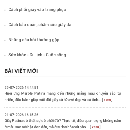
Cách phối giày vào trang phục
Cách bảo quản, chăm sóc giày da
Những câu hỏi thường gặp
Sức khỏe - Du lịch - Cuộc sống
BÀI VIẾT MỚI
29-07-2026 14:44:51
Hiệu ứng Marble Patina mang đến những mảng màu chuyển sắc tự
nhiên, độc bản - giúp mỗi đôi giày sở hữu vẻ đẹp và cá tính... [
xem
]
21-07-2026 16:15:36
Giày Patina có thật sự dễ phối đồ? Thực tế, điều quan trọng không nằm
ở màu sắc nổi bật đến đâu, mà ở sự hài hòa với pho... [
xem
]