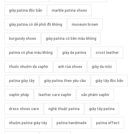
giày patina độc bản
marble patina shoes
giày patina có dễ phối đồ không
museum brown
burgundy shoes
giày patina có bền màu không
patina có phai màu không
giày da patina
crust leather
thuốc nhuộm da saphir
anh rùa shoes
giày da mộc
patina giày tây
giày patina theo yêu cầu
giày tây độc bản
saphir pháp
leather care saphir
sản phẩm saphir
dress shoes care
nghệ thuật patina
giày tây patina
nhuộm patina giày tây
patina handmade
patina effect