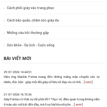
Cách phối giày vào trang phục
Cách bảo quản, chăm sóc giày da
Những câu hỏi thường gặp
Sức khỏe - Du lịch - Cuộc sống
BÀI VIẾT MỚI
29-07-2026 14:44:51
Hiệu ứng Marble Patina mang đến những mảng màu chuyển sắc tự
nhiên, độc bản - giúp mỗi đôi giày sở hữu vẻ đẹp và cá tính... [
xem
]
21-07-2026 16:15:36
Giày Patina có thật sự dễ phối đồ? Thực tế, điều quan trọng không nằm
ở màu sắc nổi bật đến đâu, mà ở sự hài hòa với pho... [
xem
]