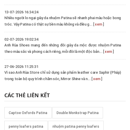
13-07-2026 16:34:24
Nhiều người lo ngại giày da nhuộm Patina sẽ nhanh phai màu hoặc bong
tróc. Vậy Patina có thật sự bền màu không và điều g... [
xem
]
02-07-2026 19:02:34
Anh Rùa Shoes mang đến những đôi giày da mộc được nhuộm Patina
theo màu sắc và phong cách riêng, mỗi đôi là một độc bản... [
xem
]
27-06-2026 11:25:31
Vì sao Anh Rùa Store chỉ sử dụng sản phẩm leather care Saphir (Pháp)
trong toàn bộ quy trình chăm sóc, Mirror Shine và n... [
xem
]
CÁC THẺ LIÊN KẾT
Captoe Oxfords Patina
Double Monkstrap Patina
penny loafers patina
nhuộm patina penny loafers