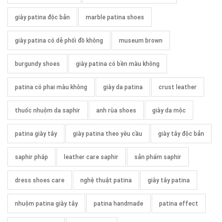
giày patina độc bản
marble patina shoes
giày patina có dễ phối đồ không
museum brown
burgundy shoes
giày patina có bền màu không
patina có phai màu không
giày da patina
crust leather
thuốc nhuộm da saphir
anh rùa shoes
giày da mộc
patina giày tây
giày patina theo yêu cầu
giày tây độc bản
saphir pháp
leather care saphir
sản phẩm saphir
dress shoes care
nghệ thuật patina
giày tây patina
nhuộm patina giày tây
patina handmade
patina effect