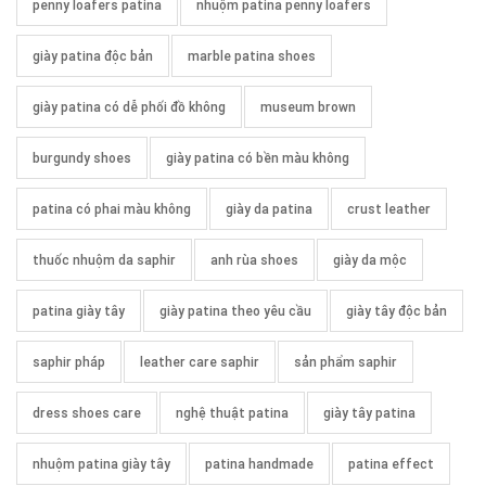
penny loafers patina
nhuộm patina penny loafers
giày patina độc bản
marble patina shoes
giày patina có dễ phối đồ không
museum brown
burgundy shoes
giày patina có bền màu không
patina có phai màu không
giày da patina
crust leather
thuốc nhuộm da saphir
anh rùa shoes
giày da mộc
patina giày tây
giày patina theo yêu cầu
giày tây độc bản
saphir pháp
leather care saphir
sản phẩm saphir
dress shoes care
nghệ thuật patina
giày tây patina
nhuộm patina giày tây
patina handmade
patina effect