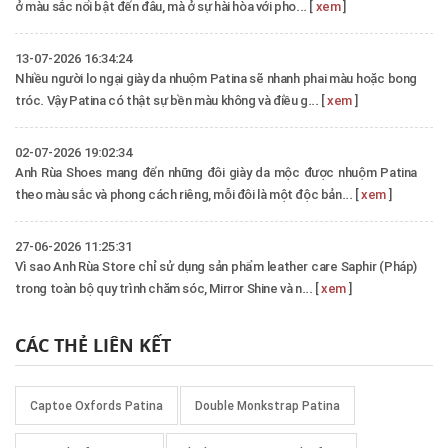
ở màu sắc nổi bật đến đâu, mà ở sự hài hòa với pho... [
xem
]
13-07-2026 16:34:24
Nhiều người lo ngại giày da nhuộm Patina sẽ nhanh phai màu hoặc bong
tróc. Vậy Patina có thật sự bền màu không và điều g... [
xem
]
02-07-2026 19:02:34
Anh Rùa Shoes mang đến những đôi giày da mộc được nhuộm Patina
theo màu sắc và phong cách riêng, mỗi đôi là một độc bản... [
xem
]
27-06-2026 11:25:31
Vì sao Anh Rùa Store chỉ sử dụng sản phẩm leather care Saphir (Pháp)
trong toàn bộ quy trình chăm sóc, Mirror Shine và n... [
xem
]
CÁC THẺ LIÊN KẾT
Captoe Oxfords Patina
Double Monkstrap Patina