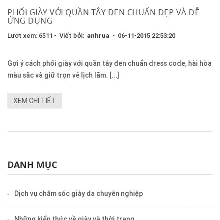
PHỐI GIÀY VỚI QUẦN TÂY ĐEN CHUẨN ĐẸP VÀ DỄ
ỨNG DỤNG
Lượt xem: 6511 - Viết bởi:
anhrua
- 06-11-2015 22:53:20
Gợi ý cách phối giày với quần tây đen chuẩn dress code, hài hòa
màu sắc và giữ trọn vẻ lịch lãm. [...]
XEM CHI TIẾT
DANH MỤC
Dịch vụ chăm sóc giày da chuyên nghiệp
Những kiến thức về giày và thời trang