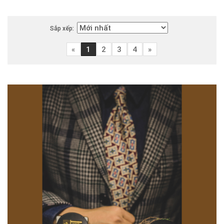
Sắp xếp:
«
1
2
3
4
»