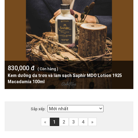
830,000 đ
( Còn hàng )
Kem dưỡng da trơn và làm sạch Saphir MDO Lotion 1925
Macadamia 100ml
Sắp xếp:
«
1
2
3
4
»