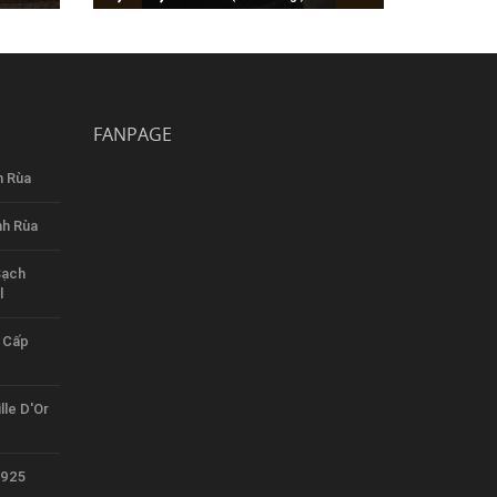
ptoe
Bao Tay Da Nam Sand Montgomery
Suede Goatskin Gloves Belstaff
FANPAGE
h Rùa
nh Rùa
Sạch
l
 Cấp
lle D'Or
1925