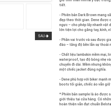
giữ tinh thần military đặc trưn
tiết.
- Phiên bản Dark Brown mang sắ
đẹp theo thời gian. Dene được c
ngực – cho phép lấy nhanh vật d
lớn tiện lợi cho găng tay, kính,
SAU
- Phần vai trước và sau được gi
đáo – tăng độ bền lẫn sự thoải 
- Chất liệu lambskin mềm mại, li
waterproof, tạo độ bóng nhẹ và
chuyến đi dài. Mềm nhưng không
một chiếc jacket đúng nghĩa.
- Dene phù hợp với biker mạnh m
boots tối giản, chiếc áo vẫn gi
* Phiên bản sample là áo được s
giới thiệu tại cửa hàng. Có nhữ
hoàn thiện vẫn đạt chuẩn Belsta