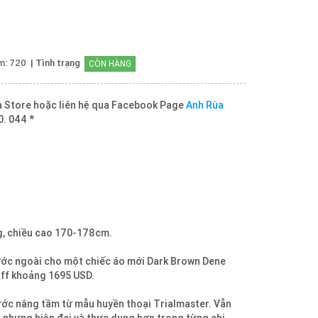
m: 720
| Tình trạng
CÒN HÀNG
ùa Store hoặc liên hệ qua Facebook Page
Anh Rùa
0. 044 *
g, chiều cao 170-178cm.
ước ngoài cho một chiếc áo mới Dark Brown Dene
aff khoảng 1695 USD.
ước nâng tầm từ mẫu huyền thoại Trialmaster. Vẫn