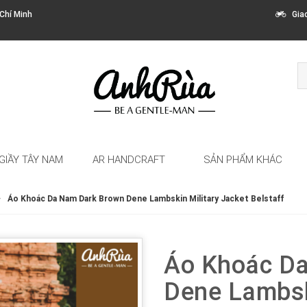
Chí Minh
Giao 
GIẦY TÂY NAM
AR HANDCRAFT
SẢN PHẨM KHÁC
Áo Khoác Da Nam Dark Brown Dene Lambskin Military Jacket Belstaff
Áo Khoác D
Dene Lambsk