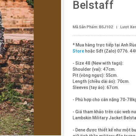
Belstaff
Mã Sản Phẩm: BSJ102
Lượt Xe
* Mua hàng trực tiếp tại Anh R
Store
hoặc Sđt (Zalo) 0776. 44
- Size 48 (New with tags):
Shoulder (vai): 47cm.
Pit (vòng ngực): 55cm.
Length (chiều dài áo): 70cm.
Sleeves (tay áo): 67cm.
- Phù hợp cho cân nặng 70-78k
- Giá tham khảo trên các web n
Lambskin Military Jacket Belst
- Dene được thiết kế như một b