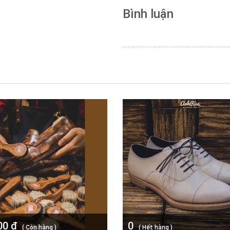
Bình luận
00 đ
0
( Còn hàng )
( Hết hàng )