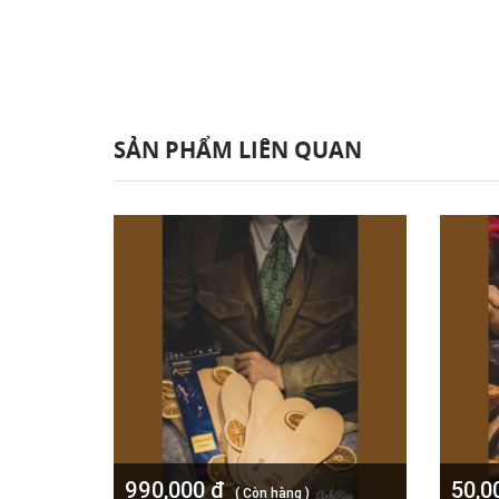
SẢN PHẨM LIÊN QUAN
990,000 đ
50,0
( Còn hàng )