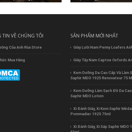
ải lông ngựa đầu tròn Anh Rùa
Giày Tây Nam Double Sole Ca
Oxfords Anh Rùa
 TIN VỀ CHÚNG TÔI
SẢN PHẨM MỚI NHẤT
ướng Của Anh Rùa Store
Giày Lười Nam Penny Loafers An
hức Mua Hàng
Giày Tây Nam Captoe Oxfords A
Kem Dưỡng Da Cao Cấp Và Làm 
Saphir MDO 1925 Renovateur 75 M
Kem Dưỡng Làm Sạch Đồ Da Cao
Saphir MDO Lotion
Xi Đánh Giày, Xi Kem Saphir Médai
Pommadier 1925 75ml
Xi Đánh Giày, Xi Sáp Saphir MDO 
50ml