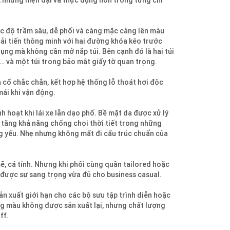
g, nhưng hiện đại và thực dụng hơn trong từng chi
c độ trầm sâu, dễ phối và càng mặc càng lên màu
ải tiến thông minh với hai đường khóa kéo trước
ụng mà không cần mở nắp túi. Bên cạnh đó là hai túi
 ví… và một túi trong bảo mật giấy tờ quan trọng.
a cố chắc chắn, kết hợp hệ thống lỗ thoát hơi độc
mái khi vận động.
nh hoạt khi lái xe lẫn dạo phố. Bề mặt da được xử lý
 tăng khả năng chống chọi thời tiết trong những
 yếu. Nhẹ nhưng không mất đi cấu trúc chuẩn của
ẽ, cá tính. Nhưng khi phối cùng quần tailored hoặc
ữ được sự sang trọng vừa đủ cho business casual.
ản xuất giới hạn cho các bộ sưu tập trình diễn hoặc
ng màu không được sản xuất lại, nhưng chất lượng
ff.