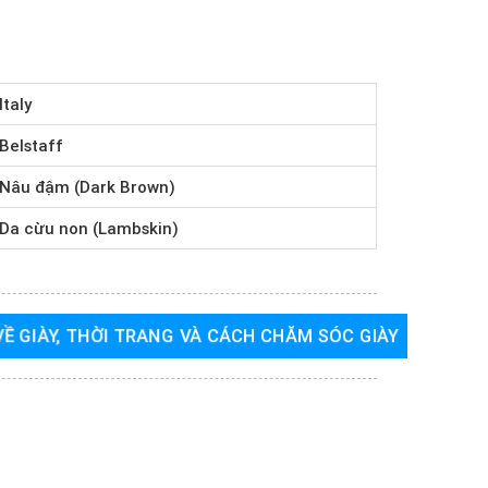
Italy
Belstaff
Nâu đậm (Dark Brown)
Da cừu non (Lambskin)
 VỀ GIÀY, THỜI TRANG VÀ CÁCH CHĂM SÓC GIÀY