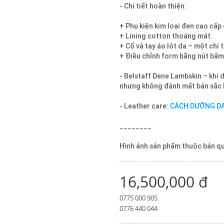
- Chi tiết hoàn thiện:
+ Phụ kiện kim loại đen cao cấp
+ Lining cotton thoáng mát.
+ Cổ và tay áo lót da – một chi t
+ Điều chỉnh form bằng nút bấm 
- Belstaff Dene Lambskin – khi d
nhưng không đánh mất bản sắc 
- Leather care:
CÁCH DƯỠNG DA
________
Hình ảnh sản phẩm thuộc bản q
16,500,000 đ
0775 000 905
0776 440 044