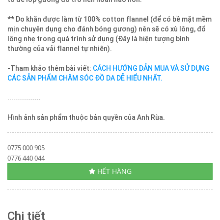
** Do khăn được làm từ 100% cotton flannel (để có bề mặt mềm
mịn chuyên dụng cho đánh bóng gương) nên sẽ có xù lông, đổ
lông nhẹ trong quá trình sử dụng (Đây là hiện tượng bình
thường của vải flannel tự nhiên).
-Tham khảo thêm bài viết:
CÁCH HƯỚNG DẪN MUA VÀ SỬ DỤNG
CÁC SẢN PHẨM CHĂM SÓC ĐỒ DA DỄ HIỂU NHẤT.
.................
Hình ảnh sản phẩm thuộc bản quyền của Anh Rùa.
0775 000 905
0776 440 044
HẾT HÀNG
Chi tiết