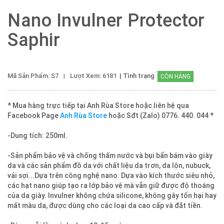
Nano Invulner Protector
Saphir
Mã Sản Phẩm: S7
Lượt Xem: 6181
| Tình trạng
CÒN HÀNG
* Mua hàng trực tiếp tại Anh Rùa Store hoặc liên hệ qua
Facebook Page
Anh Rùa Store
hoặc Sđt (Zalo) 0776. 440. 044 *
-Dung tích: 250ml.
-Sản phẩm bảo vệ và chống thấm nước và bụi bẩn bám vào giày
da và các sản phẩm đồ da với chất liệu da trơn, da lộn, nubuck,
vải sợi...Dựa trên công nghệ nano. Dựa vào kích thước siêu nhỏ,
các hạt nano giúp tạo ra lớp bảo vệ mà vẫn giữ được độ thoáng
của da giày. Invulner không chứa silicone, không gây tổn hại hay
mất màu da, được dùng cho các loại da cao cấp và đắt tiền.