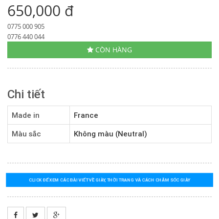
650,000 đ
0775 000 905
0776 440 044
CÒN HÀNG
Chi tiết
Made in
France
Màu sắc
Không màu (Neutral)
CLICK ĐỂ XEM CÁC BÀI VIẾT VỀ GIÀY, THỜI TRANG VÀ CÁCH CHĂM SÓC GIÀY