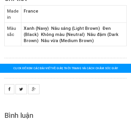
Made
France
in
Màu
Xanh (Navy)
Nâu sáng (Light Brown)
Đen
sắc
(Black)
Không màu (Neutral)
Nâu đậm (Dark
Brown)
Nâu vừa (Medium Brown)
CLICK ĐỂ XEM CÁC BÀI VIẾT VỀ GIÀY, THỜI TRANG VÀ CÁCH CHĂM SÓC GIÀY
Bình luận