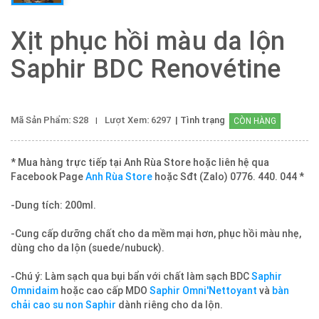
Xịt phục hồi màu da lộn
Saphir BDC Renovétine
Mã Sản Phẩm: S28
Lượt Xem: 6297
| Tình trạng
CÒN HÀNG
* Mua hàng trực tiếp tại Anh Rùa Store hoặc liên hệ qua
Facebook Page
Anh Rùa Store
hoặc Sđt (Zalo) 0776. 440. 044 *
-Dung tích: 200ml.
-Cung cấp dưỡng chất cho da mềm mại hơn, phục hồi màu nhẹ,
dùng cho da lộn (suede/nubuck).
-Chú ý: Làm sạch qua bụi bẩn với chất làm sạch BDC
Saphir
Omnidaim
hoặc cao cấp MDO
Saphir Omni'Nettoyant
và
bàn
chải cao su non Saphir
dành riêng cho da lộn.